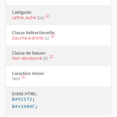
Catégorie:
[2]
Lettre, autre
(Lo)
Classe bidirectionelle:
[2]
Gauche-à-droite
(L)
Classe de liaison:
[2]
Non réordonné
(0)
Caractère miroir:
[2]
Non
Entité HTML:
&#92172;
&#x1680C;