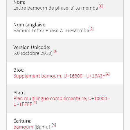
Nom:
[1]
Lettre bamoum de phase 'a' tu memba
Nom (anglais):
[2]
Bamum Letter Phase-A Tu Maemba
Version Unicode:
[3]
6.0 (octobre 2010)
Bloc:
[4]
Supplément bamoum, U+16800 - U+16A3F
Plan:
Plan multilingue complémentaire, U+10000 -
[4]
U+1FFFF
Écriture:
[5]
bamoum
(Bamu)