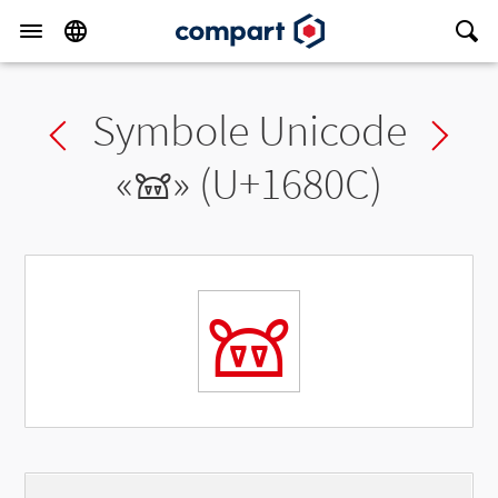
Symbole Unicode
Previous char
Ne
«
𖠌
» (U+1680C)
𖠌