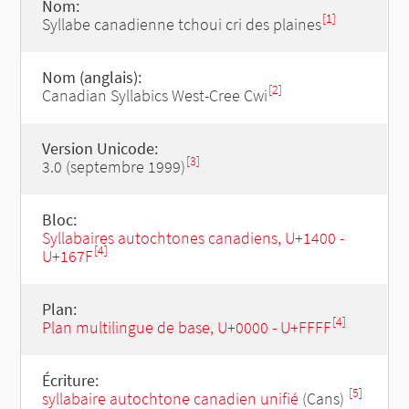
Nom:
[1]
Syllabe canadienne tchoui cri des plaines
Nom (anglais):
[2]
Canadian Syllabics West-Cree Cwi
Version Unicode:
[3]
3.0 (septembre 1999)
Bloc:
Syllabaires autochtones canadiens, U+1400 -
[4]
U+167F
Plan:
[4]
Plan multilingue de base, U+0000 - U+FFFF
Écriture:
[5]
syllabaire autochtone canadien unifié
(Cans)