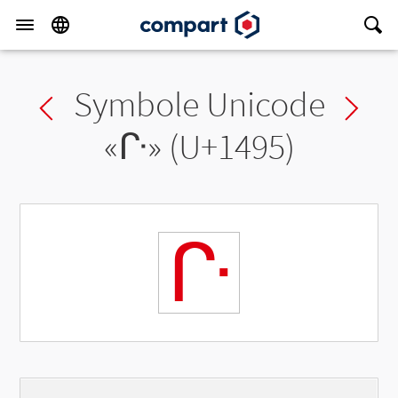
Symbole Unicode
Previous char
Ne
«
ᒕ
» (U+1495)
ᒕ