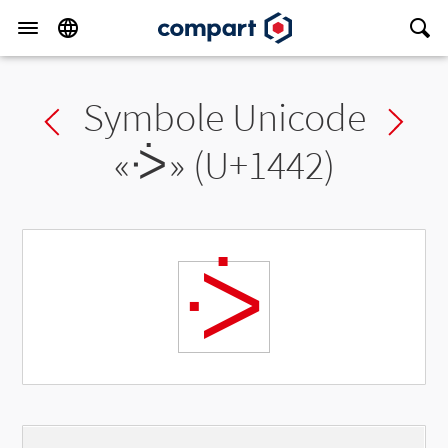
Symbole Unicode
Previous char
Ne
«
ᑂ
» (U+1442)
ᑂ