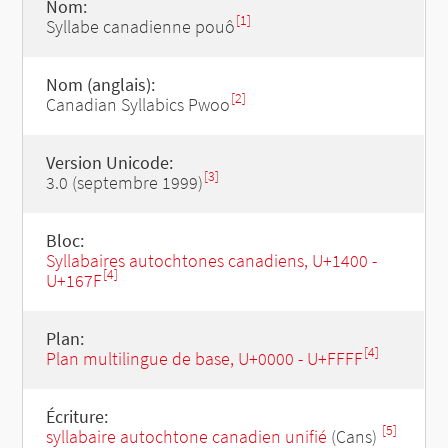
Nom:
[1]
Syllabe canadienne pouô
Nom (anglais):
[2]
Canadian Syllabics Pwoo
Version Unicode:
[3]
3.0 (septembre 1999)
Bloc:
Syllabaires autochtones canadiens, U+1400 -
[4]
U+167F
Plan:
[4]
Plan multilingue de base, U+0000 - U+FFFF
Écriture:
[5]
syllabaire autochtone canadien unifié
(Cans)