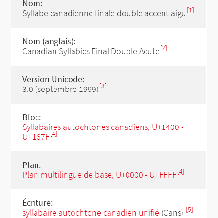
Nom:
[1]
Syllabe canadienne finale double accent aigu
Nom (anglais):
[2]
Canadian Syllabics Final Double Acute
Version Unicode:
[3]
3.0 (septembre 1999)
Bloc:
Syllabaires autochtones canadiens, U+1400 -
[4]
U+167F
Plan:
[4]
Plan multilingue de base, U+0000 - U+FFFF
Écriture:
[5]
syllabaire autochtone canadien unifié
(Cans)