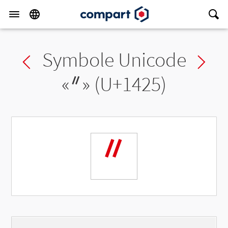
Symbole Unicode
Previous char
Ne
«
ᐥ
» (U+1425)
ᐥ