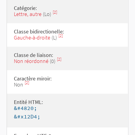
Catégorie:
[2]
Lettre, autre
(Lo)
Classe bidirectionelle:
[2]
Gauche-à-droite
(L)
Classe de liaison:
[2]
Non réordonné
(0)
Caractère miroir:
[2]
Non
Entité HTML:
&#4820;
&#x12D4;