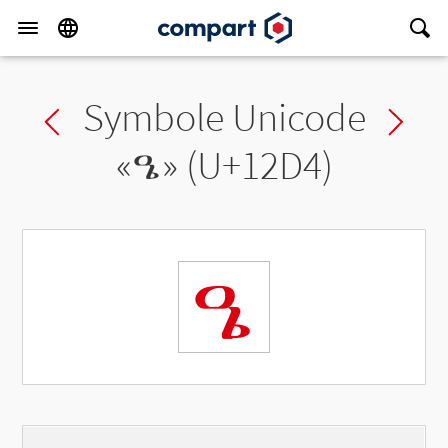
Symbole Unicode
Previous char
Ne
«
ዔ
» (U+12D4)
ዔ