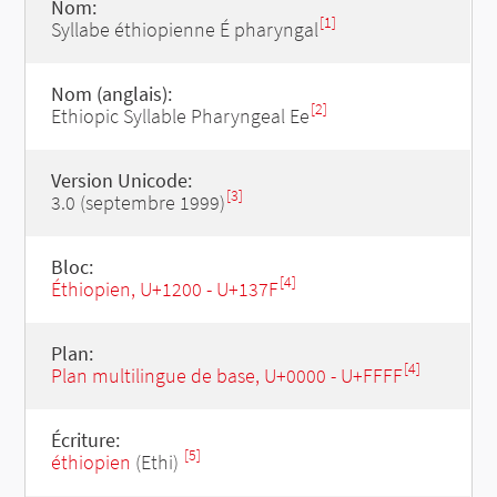
Nom:
[1]
Syllabe éthiopienne É pharyngal
Nom (anglais):
[2]
Ethiopic Syllable Pharyngeal Ee
Version Unicode:
[3]
3.0 (septembre 1999)
Bloc:
[4]
Éthiopien, U+1200 - U+137F
Plan:
[4]
Plan multilingue de base, U+0000 - U+FFFF
Écriture:
[5]
éthiopien
(Ethi)