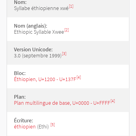
Nom:
[1]
Syllabe éthiopienne xwé
Nom (anglais):
[2]
Ethiopic Syllable Xwee
Version Unicode:
[3]
3.0 (septembre 1999)
Bloc:
[4]
Éthiopien, U+1200 - U+137F
Plan:
[4]
Plan multilingue de base, U+0000 - U+FFFF
Écriture:
[5]
éthiopien
(Ethi)