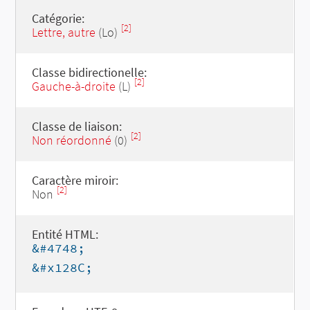
Catégorie:
[2]
Lettre, autre
(Lo)
Classe bidirectionelle:
[2]
Gauche-à-droite
(L)
Classe de liaison:
[2]
Non réordonné
(0)
Caractère miroir:
[2]
Non
Entité HTML:
&#4748;
&#x128C;