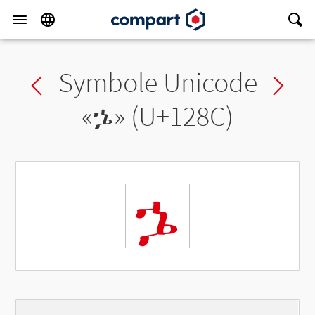
Symbole Unicode
Previous char
Ne
«
ኌ
» (U+128C)
ኌ