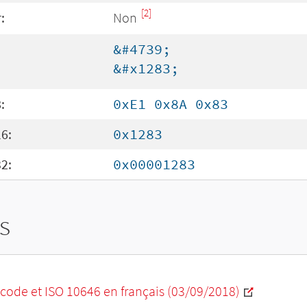
[2]
:
Non
&#4739;
&#x1283;
:
0xE1 0x8A 0x83
6:
0x1283
2:
0x00001283
s
code et ISO 10646 en français (03/09/2018)