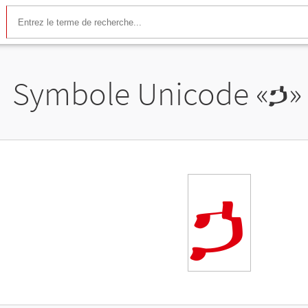
Symbole Unicode «
ኃ
»
ኃ