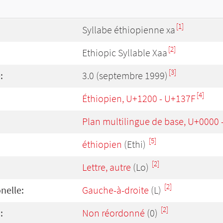
[1]
Syllabe éthiopienne xa
[2]
Ethiopic Syllable Xaa
[3]
:
3.0 (septembre 1999)
[4]
Éthiopien, U+1200 - U+137F
Plan multilingue de base, U+0000
[5]
éthiopien
(Ethi)
[2]
Lettre, autre
(Lo)
[2]
onelle:
Gauche-à-droite
(L)
[2]
:
Non réordonné
(0)