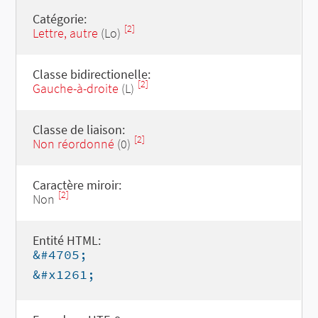
Catégorie:
[2]
Lettre, autre
(Lo)
Classe bidirectionelle:
[2]
Gauche-à-droite
(L)
Classe de liaison:
[2]
Non réordonné
(0)
Caractère miroir:
[2]
Non
Entité HTML:
&#4705;
&#x1261;