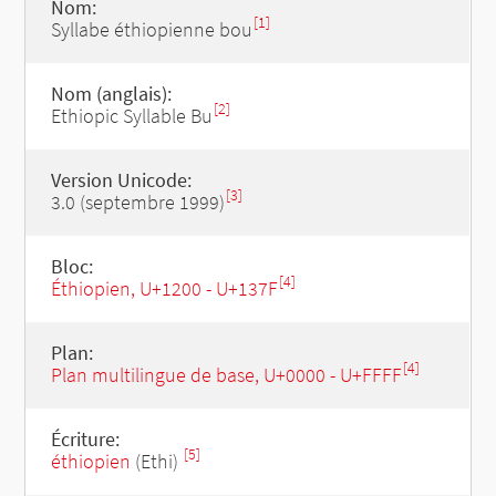
Nom:
[1]
Syllabe éthiopienne bou
Nom (anglais):
[2]
Ethiopic Syllable Bu
Version Unicode:
[3]
3.0 (septembre 1999)
Bloc:
[4]
Éthiopien, U+1200 - U+137F
Plan:
[4]
Plan multilingue de base, U+0000 - U+FFFF
Écriture:
[5]
éthiopien
(Ethi)