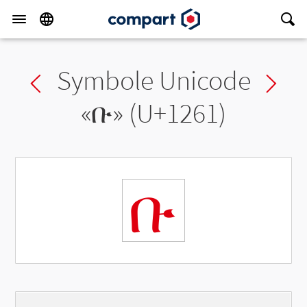
Symbole Unicode
Previous char
Ne
«
ቡ
» (U+1261)
ቡ