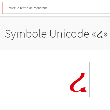
Symbole Unicode «
ረ
»
ረ