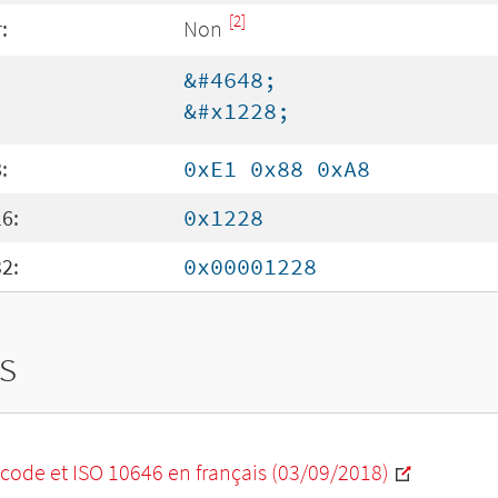
[2]
:
Non
&#4648;
&#x1228;
:
0xE1 0x88 0xA8
6:
0x1228
2:
0x00001228
s
code et ISO 10646 en français (03/09/2018)