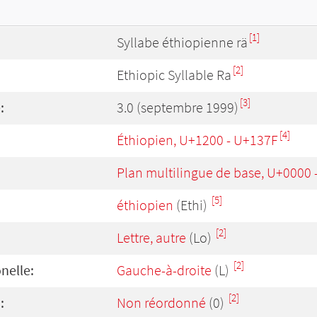
[1]
Syllabe éthiopienne rä
[2]
Ethiopic Syllable Ra
[3]
:
3.0 (septembre 1999)
[4]
Éthiopien, U+1200 - U+137F
Plan multilingue de base, U+0000
[5]
éthiopien
(Ethi)
[2]
Lettre, autre
(Lo)
[2]
onelle:
Gauche-à-droite
(L)
[2]
:
Non réordonné
(0)