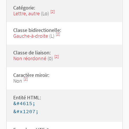
Catégorie:
[2]
Lettre, autre
(Lo)
Classe bidirectionelle:
[2]
Gauche-à-droite
(L)
Classe de liaison:
[2]
Non réordonné
(0)
Caractère miroir:
[2]
Non
Entité HTML:
&#4615;
&#x1207;