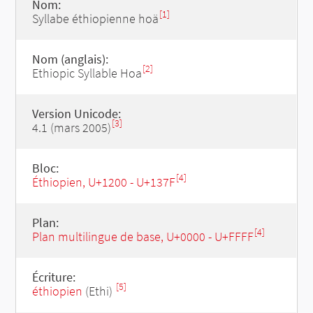
Nom:
[1]
Syllabe éthiopienne hoä
Nom (anglais):
[2]
Ethiopic Syllable Hoa
Version Unicode:
[3]
4.1 (mars 2005)
Bloc:
[4]
Éthiopien, U+1200 - U+137F
Plan:
[4]
Plan multilingue de base, U+0000 - U+FFFF
Écriture:
[5]
éthiopien
(Ethi)