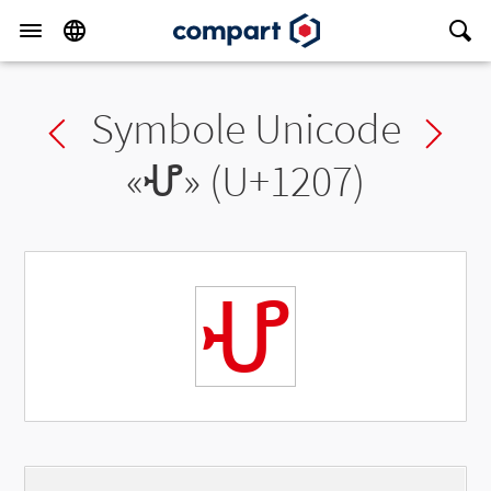
Symbole Unicode
Previous char
Ne
«
ሇ
» (U+1207)
ሇ