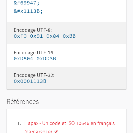
&#69947;
&#x1113B;
Encodage UTF-8:
0xF0 0x91 0x84 0xBB
Encodage UTF-16:
0xD804 0xDD3B
Encodage UTF-32:
0x0001113B
Références
Hapax - Unicode et ISO 10646 en français
(03/09/2018)