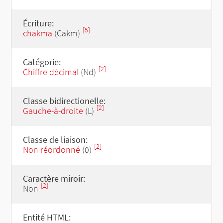
Écriture:
[5]
chakma
(Cakm)
Catégorie:
[2]
Chiffre décimal
(Nd)
Classe bidirectionelle:
[2]
Gauche-à-droite
(L)
Classe de liaison:
[2]
Non réordonné
(0)
Caractère miroir:
[2]
Non
Entité HTML: