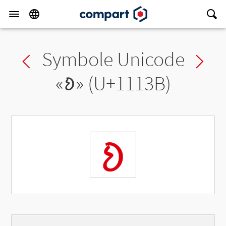
Symbole Unicode
Previous char
Ne
«
𑄻
» (U+1113B)
𑄻