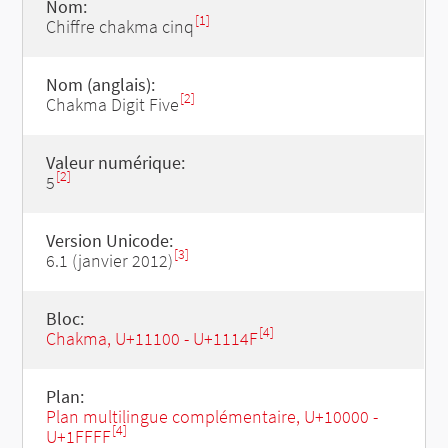
Nom:
[1]
Chiffre chakma cinq
Nom (anglais):
[2]
Chakma Digit Five
Valeur numérique:
[2]
5
Version Unicode:
[3]
6.1 (janvier 2012)
Bloc:
[4]
Chakma, U+11100 - U+1114F
Plan:
Plan multilingue complémentaire, U+10000 -
[4]
U+1FFFF