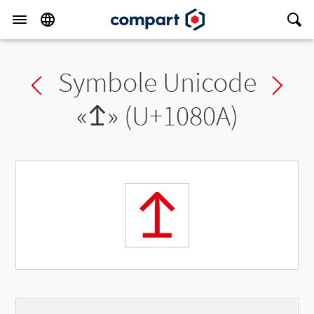
Symbole Unicode
Previous char
Ne
«
𐠊
» (U+1080A)
𐠊