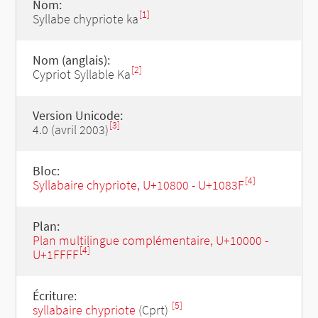
Nom:
[1]
Syllabe chypriote ka
Nom (anglais):
[2]
Cypriot Syllable Ka
Version Unicode:
[3]
4.0 (avril 2003)
Bloc:
[4]
Syllabaire chypriote, U+10800 - U+1083F
Plan:
Plan multilingue complémentaire, U+10000 -
[4]
U+1FFFF
Écriture:
[5]
syllabaire chypriote
(Cprt)