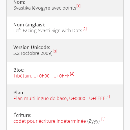
Nom:
[1]
Svastika lévogyre avec points
Nom (anglais):
[2]
Left-Facing Svasti Sign with Dots
Version Unicode:
[3]
5.2 (octobre 2009)
Bloc:
[4]
Tibétain, U+0F00 - U+0FFF
Plan:
[4]
Plan multilingue de base, U+0000 - U+FFFF
Écriture:
[5]
codet pour écriture indéterminée
(Zyyy)