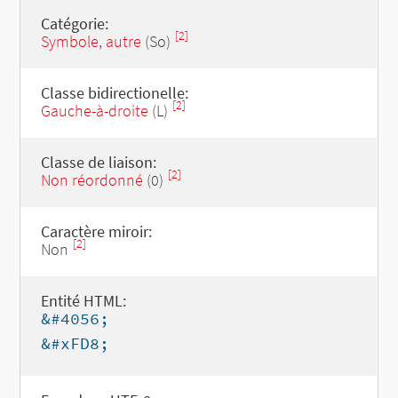
Catégorie:
[2]
Symbole, autre
(So)
Classe bidirectionelle:
[2]
Gauche-à-droite
(L)
Classe de liaison:
[2]
Non réordonné
(0)
Caractère miroir:
[2]
Non
Entité HTML:
&#4056;
&#xFD8;