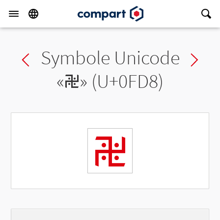
Symbole Unicode
Previous char
Ne
«
࿘
» (U+0FD8)
࿘