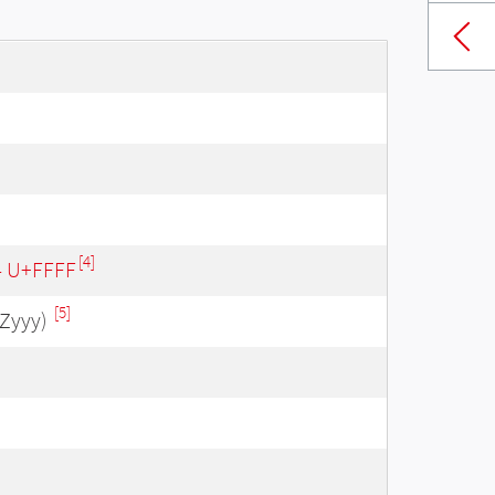
[4]
 - U+FFFF
[5]
Zyyy)