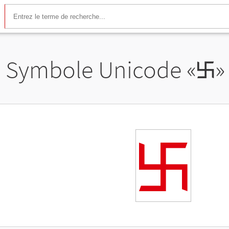
Symbole Unicode «
࿕
»
࿕