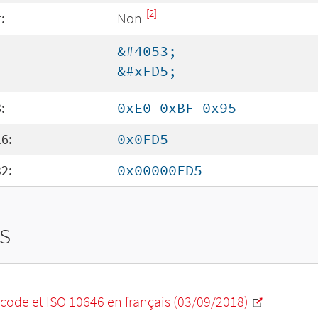
[2]
:
Non
&#4053;
&#xFD5;
:
0xE0 0xBF 0x95
6:
0x0FD5
2:
0x00000FD5
s
code et ISO 10646 en français (03/09/2018)