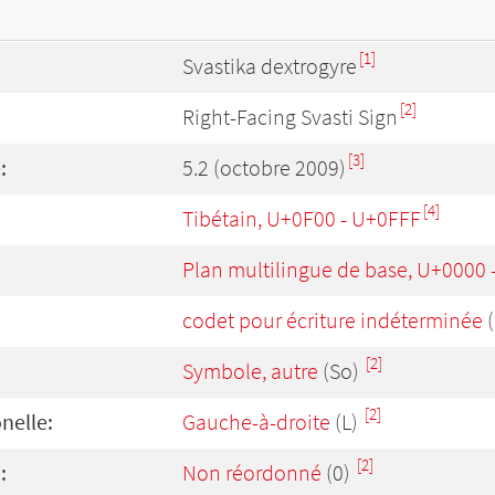
[1]
Svastika dextrogyre
[2]
Right-Facing Svasti Sign
[3]
:
5.2 (octobre 2009)
[4]
Tibétain, U+0F00 - U+0FFF
Plan multilingue de base, U+0000
codet pour écriture indéterminée
(
[2]
Symbole, autre
(So)
[2]
onelle:
Gauche-à-droite
(L)
[2]
:
Non réordonné
(0)