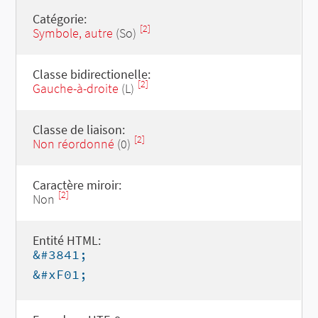
Catégorie:
[2]
Symbole, autre
(So)
Classe bidirectionelle:
[2]
Gauche-à-droite
(L)
Classe de liaison:
[2]
Non réordonné
(0)
Caractère miroir:
[2]
Non
Entité HTML:
&#3841;
&#xF01;