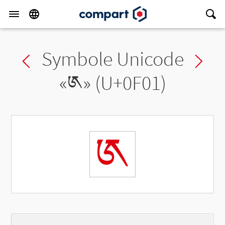
Symbole Unicode
Previous char
Ne
«
༁
» (U+0F01)
༁