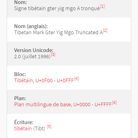
Nom:
[1]
Signe tibétain gter yig mgo A tronqué
Nom (anglais):
[2]
Tibetan Mark Gter Yig Mgo Truncated A
Version Unicode:
[3]
2.0 (juillet 1996)
Bloc:
[4]
Tibétain, U+0F00 - U+0FFF
Plan:
[4]
Plan multilingue de base, U+0000 - U+FFFF
Écriture:
[5]
tibétain
(Tibt)