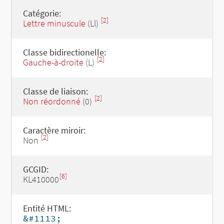
Catégorie:
[2]
Lettre minuscule
(Ll)
Classe bidirectionelle:
[2]
Gauche-à-droite
(L)
Classe de liaison:
[2]
Non réordonné
(0)
Caractère miroir:
[2]
Non
GCGID:
[6]
KL410000
Entité HTML:
&#1113;