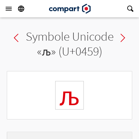
Symbole Unicode
Previous char
Ne
«
љ
» (U+0459)
љ