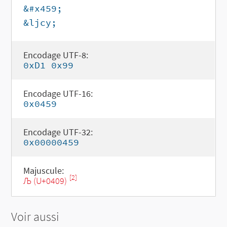
&#x459;
&ljcy;
Encodage UTF-8:
0xD1 0x99
Encodage UTF-16:
0x0459
Encodage UTF-32:
0x00000459
Majuscule:
[2]
Љ (U+0409)
Voir aussi