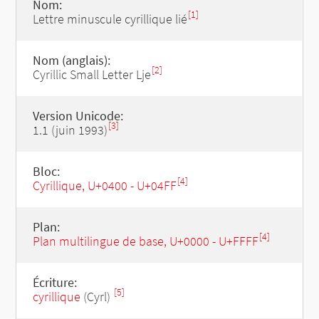
Nom:
[1]
Lettre minuscule cyrillique lié
Nom (anglais):
[2]
Cyrillic Small Letter Lje
Version Unicode:
[3]
1.1 (juin 1993)
Bloc:
[4]
Cyrillique, U+0400 - U+04FF
Plan:
[4]
Plan multilingue de base, U+0000 - U+FFFF
Écriture:
[5]
cyrillique
(Cyrl)