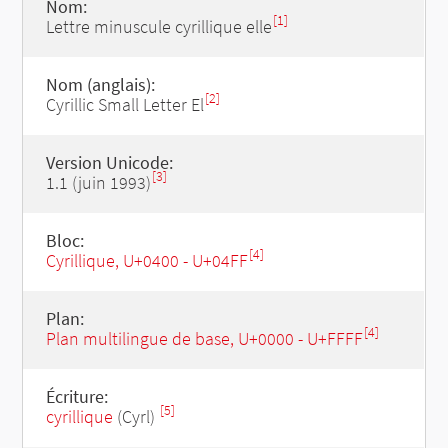
Nom:
[1]
Lettre minuscule cyrillique elle
Nom (anglais):
[2]
Cyrillic Small Letter El
Version Unicode:
[3]
1.1 (juin 1993)
Bloc:
[4]
Cyrillique, U+0400 - U+04FF
Plan:
[4]
Plan multilingue de base, U+0000 - U+FFFF
Écriture:
[5]
cyrillique
(Cyrl)