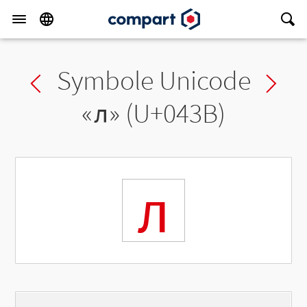
Symbole Unicode
Previous char
Ne
«
л
» (U+043B)
л