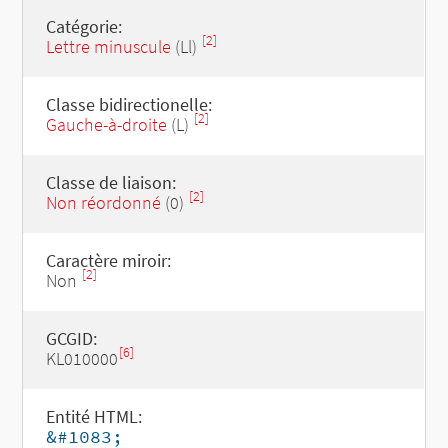
Catégorie:
[2]
Lettre minuscule
(Ll)
Classe bidirectionelle:
[2]
Gauche-à-droite
(L)
Classe de liaison:
[2]
Non réordonné
(0)
Caractère miroir:
[2]
Non
GCGID:
[6]
KL010000
Entité HTML:
&#1083;