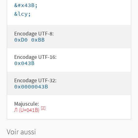
&#x43B;
&lcy;
Encodage UTF-8:
0xD0 0xBB
Encodage UTF-16:
0x043B
Encodage UTF-32:
0x0000043B
Majuscule:
[2]
Л (U+041B)
Voir aussi