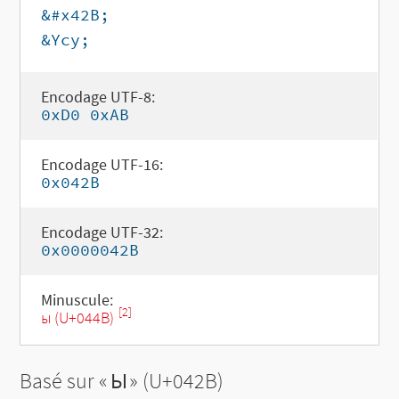
&#x42B;
&Ycy;
Encodage UTF-8:
0xD0 0xAB
Encodage UTF-16:
0x042B
Encodage UTF-32:
0x0000042B
Minuscule:
[2]
ы (U+044B)
Basé sur «
Ы
» (U+042B)