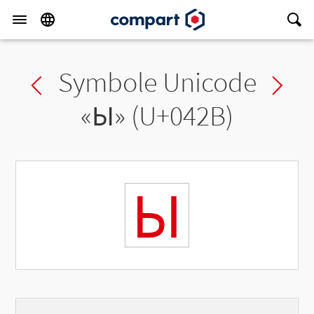
Symbole Unicode
Previous char
Ne
«
Ы
» (U+042B)
Ы