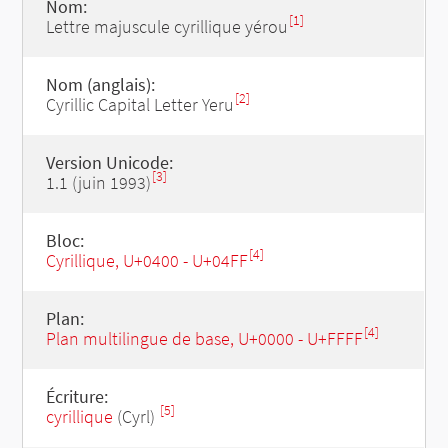
Nom:
[1]
Lettre majuscule cyrillique yérou
Nom (anglais):
[2]
Cyrillic Capital Letter Yeru
Version Unicode:
[3]
1.1 (juin 1993)
Bloc:
[4]
Cyrillique, U+0400 - U+04FF
Plan:
[4]
Plan multilingue de base, U+0000 - U+FFFF
Écriture:
[5]
cyrillique
(Cyrl)