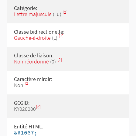
Catégorie:
[2]
Lettre majuscule
(Lu)
Classe bidirectionelle:
[2]
Gauche-à-droite
(L)
Classe de liaison:
[2]
Non réordonné
(0)
Caractère miroir:
[2]
Non
GCGID:
[6]
KY020000
Entité HTML:
&#1067;