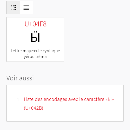
U+04F8
Ӹ
Lettre majuscule cyrillique
yérou tréma
Voir aussi
Liste des encodages avec le caractère «Ы»
(U+042B)