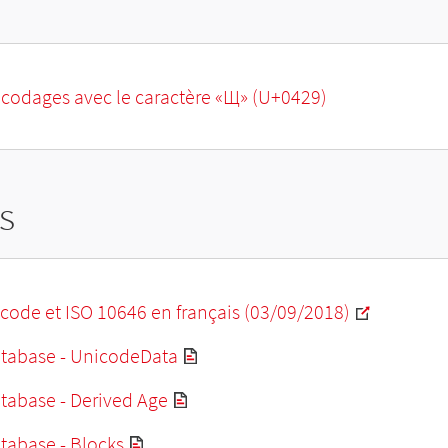
ncodages avec le caractère «Щ» (U+0429)
s
code et ISO 10646 en français (03/09/2018)
tabase - UnicodeData
tabase - Derived Age
tabase - Blocks