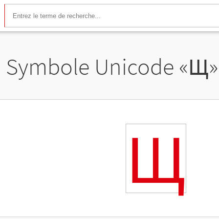
Symbole Unicode «
Щ
»
Щ