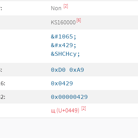
[2]
:
Non
[6]
KS160000
&#1065;
&#x429;
&SHCHcy;
:
0xD0 0xA9
6:
0x0429
2:
0x00000429
[2]
щ (U+0449)