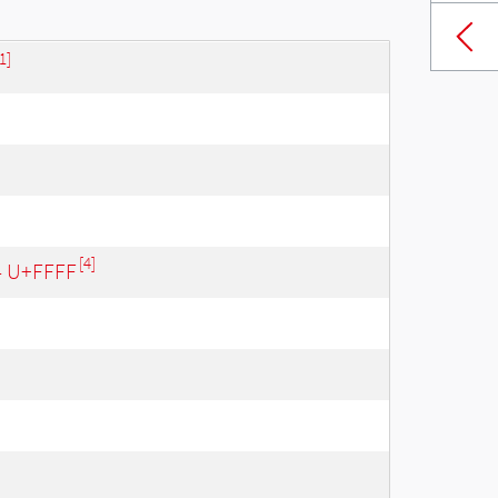
1]
[4]
 - U+FFFF