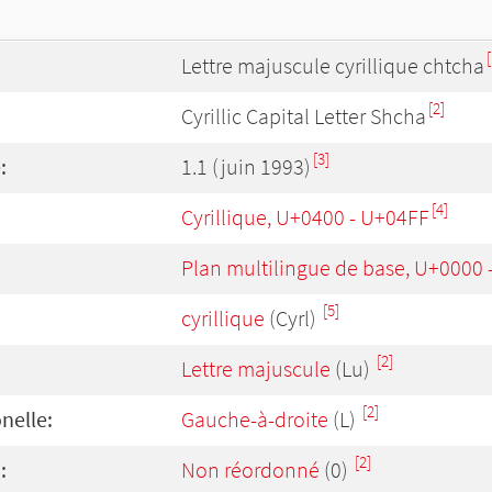
[
Lettre majuscule cyrillique chtcha
[2]
Cyrillic Capital Letter Shcha
[3]
:
1.1 (juin 1993)
[4]
Cyrillique, U+0400 - U+04FF
Plan multilingue de base, U+0000
[5]
cyrillique
(Cyrl)
[2]
Lettre majuscule
(Lu)
[2]
onelle:
Gauche-à-droite
(L)
[2]
:
Non réordonné
(0)