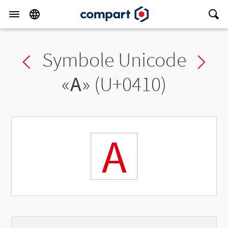
Symbole Unicode
Previous char
Ne
«
А
» (U+0410)
А