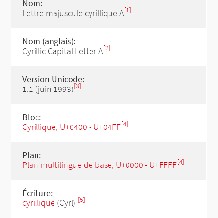
Nom:
[1]
Lettre majuscule cyrillique A
Nom (anglais):
[2]
Cyrillic Capital Letter A
Version Unicode:
[3]
1.1 (juin 1993)
Bloc:
[4]
Cyrillique, U+0400 - U+04FF
Plan:
[4]
Plan multilingue de base, U+0000 - U+FFFF
Écriture:
[5]
cyrillique
(Cyrl)