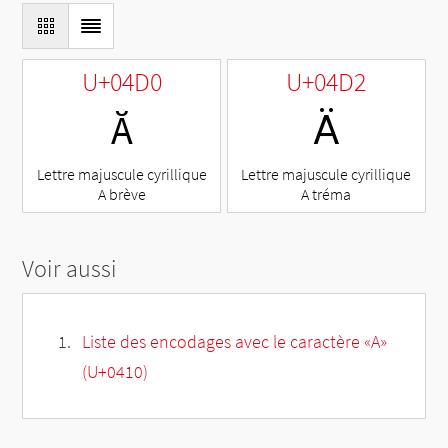
U+04D0
U+04D2
Ӑ
Ӓ
Lettre majuscule cyrillique
Lettre majuscule cyrillique
A brève
A tréma
Voir aussi
Liste des encodages avec le caractère «А»
(U+0410)