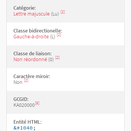
Catégorie:
[2]
Lettre majuscule
(Lu)
Classe bidirectionelle:
[2]
Gauche-à-droite
(L)
Classe de liaison:
[2]
Non réordonné
(0)
Caractère miroir:
[2]
Non
GCGID:
[6]
KA020000
Entité HTML:
&#1040;