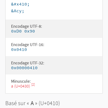
&#x410;
&Acy;
Encodage UTF-8:
0xD0 0x90
Encodage UTF-16:
0x0410
Encodage UTF-32:
0x00000410
Minuscule:
[2]
а (U+0430)
Basé sur «
А
» (U+0410)