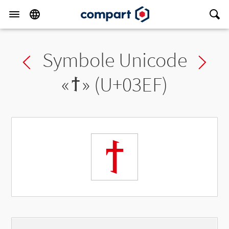
Symbole Unicode
Previous char
Ne
«
ϯ
» (U+03EF)
ϯ