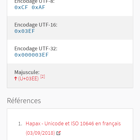
Encodage UTF-8:
0xCF 0xAF
Encodage UTF-16:
0x03EF
Encodage UTF-32:
0x000003EF
Majuscule:
[2]
Ϯ (U+03EE)
Références
Hapax - Unicode et ISO 10646 en français
(03/09/2018)