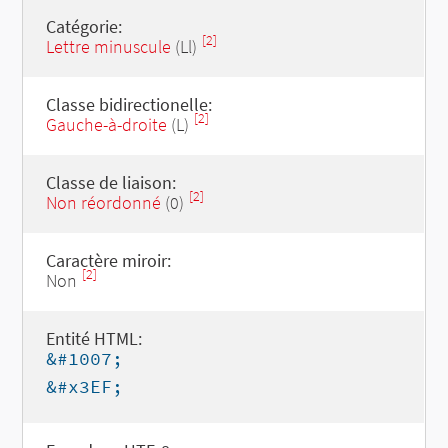
Catégorie:
[2]
Lettre minuscule
(Ll)
Classe bidirectionelle:
[2]
Gauche-à-droite
(L)
Classe de liaison:
[2]
Non réordonné
(0)
Caractère miroir:
[2]
Non
Entité HTML:
&#1007;
&#x3EF;