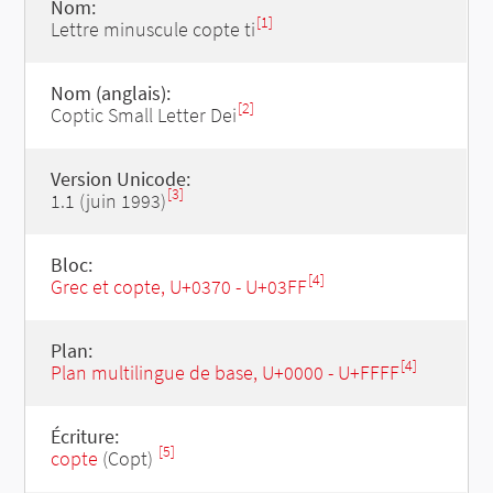
Nom:
[1]
Lettre minuscule copte ti
Nom (anglais):
[2]
Coptic Small Letter Dei
Version Unicode:
[3]
1.1 (juin 1993)
Bloc:
[4]
Grec et copte, U+0370 - U+03FF
Plan:
[4]
Plan multilingue de base, U+0000 - U+FFFF
Écriture:
[5]
copte
(Copt)