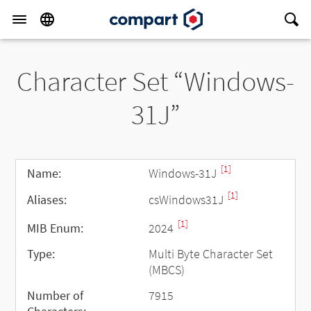
Character Set “Windows-
31J”
[1]
Name:
Windows-31J
[1]
Aliases:
csWindows31J
[1]
MIB Enum:
2024
Type:
Multi Byte Character Set
(MBCS)
Number of
7915