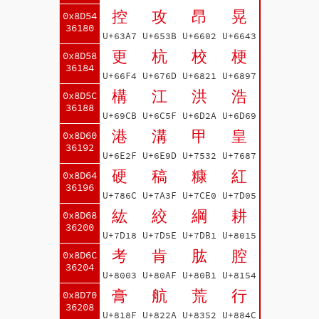
控
攻
昂
晃
0x8D54
36180
U+63A7
U+653B
U+6602
U+6643
更
杭
校
梗
0x8D58
36184
U+66F4
U+676D
U+6821
U+6897
構
江
洪
浩
0x8D5C
36188
U+69CB
U+6C5F
U+6D2A
U+6D69
港
溝
甲
皇
0x8D60
36192
U+6E2F
U+6E9D
U+7532
U+7687
硬
稿
糠
紅
0x8D64
36196
U+786C
U+7A3F
U+7CE0
U+7D05
紘
絞
綱
耕
0x8D68
36200
U+7D18
U+7D5E
U+7DB1
U+8015
考
肯
肱
腔
0x8D6C
36204
U+8003
U+80AF
U+80B1
U+8154
膏
航
荒
行
0x8D70
36208
U+818F
U+822A
U+8352
U+884C