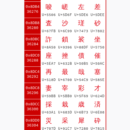
唆
嵯
左
差
0x8DB4
36276
U+5506
U+5D6F
U+5DE6
U+5DEE
査
沙
瑳
砂
0x8DB8
36280
U+67FB
U+6C99
U+7473
U+7802
詐
鎖
裟
坐
0x8DBC
36284
U+8A50
U+9396
U+88DF
U+5750
座
挫
債
催
0x8DC0
36288
U+5EA7
U+632B
U+50B5
U+50AC
再
最
哉
塞
0x8DC4
36292
U+518D
U+6700
U+54C9
U+585E
妻
宰
彩
才
0x8DC8
36296
U+59BB
U+5BB0
U+5F69
U+624D
採
栽
歳
済
0x8DCC
36300
U+63A1
U+683D
U+6B73
U+6E08
災
采
犀
砕
0x8DD0
36304
U+707D
U+91C7
U+7280
U+7815