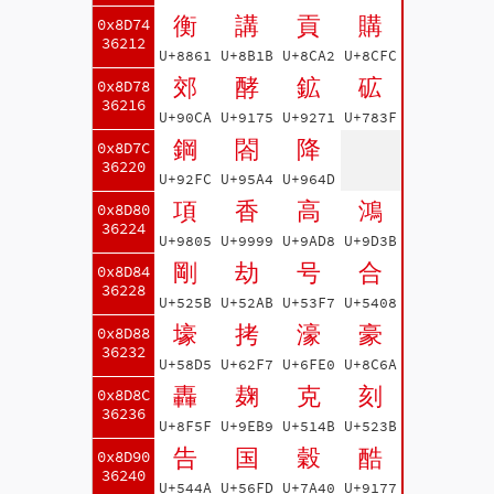
衡
講
貢
購
0x8D74
36212
U+8861
U+8B1B
U+8CA2
U+8CFC
郊
酵
鉱
砿
0x8D78
36216
U+90CA
U+9175
U+9271
U+783F
鋼
閤
降
0x8D7C
36220
U+92FC
U+95A4
U+964D
項
香
高
鴻
0x8D80
36224
U+9805
U+9999
U+9AD8
U+9D3B
剛
劫
号
合
0x8D84
36228
U+525B
U+52AB
U+53F7
U+5408
壕
拷
濠
豪
0x8D88
36232
U+58D5
U+62F7
U+6FE0
U+8C6A
轟
麹
克
刻
0x8D8C
36236
U+8F5F
U+9EB9
U+514B
U+523B
告
国
穀
酷
0x8D90
36240
U+544A
U+56FD
U+7A40
U+9177