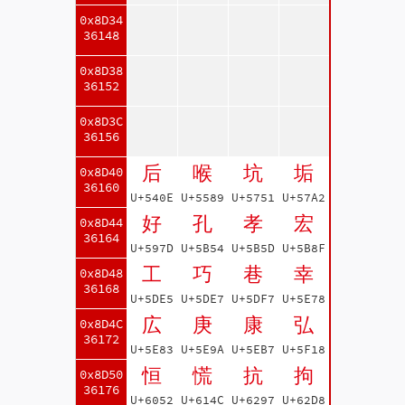
0x8D34
36148
0x8D38
36152
0x8D3C
36156
后
喉
坑
垢
0x8D40
36160
U+540E
U+5589
U+5751
U+57A2
好
孔
孝
宏
0x8D44
36164
U+597D
U+5B54
U+5B5D
U+5B8F
工
巧
巷
幸
0x8D48
36168
U+5DE5
U+5DE7
U+5DF7
U+5E78
広
庚
康
弘
0x8D4C
36172
U+5E83
U+5E9A
U+5EB7
U+5F18
恒
慌
抗
拘
0x8D50
36176
U+6052
U+614C
U+6297
U+62D8