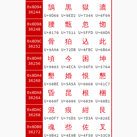
鵠
黒
獄
漉
0x8D94
36244
U+9D60
U+9ED2
U+7344
U+6F09
腰
甑
忽
惚
0x8D98
36248
U+8170
U+7511
U+5FFD
U+60DA
骨
狛
込
此
0x8D9C
36252
U+9AA8
U+72DB
U+8FBC
U+6B64
頃
今
困
坤
0x8DA0
36256
U+9803
U+4ECA
U+56F0
U+5764
墾
婚
恨
懇
0x8DA4
36260
U+58BE
U+5A5A
U+6068
U+61C7
昏
昆
根
梱
0x8DA8
36264
U+660F
U+6606
U+6839
U+68B1
混
痕
紺
艮
0x8DAC
36268
U+6DF7
U+75D5
U+7D3A
U+826E
魂
些
佐
叉
0x8DB0
36272
U+9B42
U+4E9B
U+4F50
U+53C9