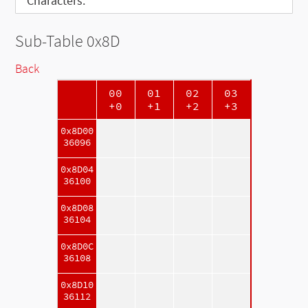
Characters:
Sub-Table 0x8D
Back
00
01
02
03
+0
+1
+2
+3
0x8D00
36096
0x8D04
36100
0x8D08
36104
0x8D0C
36108
0x8D10
36112