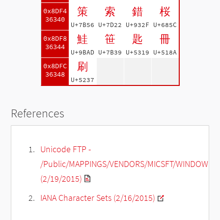
策
索
錯
桜
0x8DF4
36340
U+7B56
U+7D22
U+932F
U+685C
鮭
笹
匙
冊
0x8DF8
36344
U+9BAD
U+7B39
U+5319
U+518A
刷
0x8DFC
36348
U+5237
References
Unicode FTP -
/Public/MAPPINGS/VENDORS/MICSFT/WINDOWS/C
(2/19/2015)
IANA Character Sets (2/16/2015)