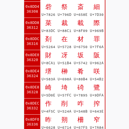
砦
祭
斎
細
0x8DD4
36308
U+7826
U+796D
U+658E
U+7D30
菜
裁
載
際
0x8DD8
36312
U+83DC
U+88C1
U+8F09
U+969B
剤
在
材
罪
0x8DDC
36316
U+5264
U+5728
U+6750
U+7F6A
財
冴
坂
阪
0x8DE0
36320
U+8CA1
U+51B4
U+5742
U+962A
堺
榊
肴
咲
0x8DE4
36324
U+583A
U+698A
U+80B4
U+54B2
崎
埼
碕
鷺
0x8DE8
36328
U+5D0E
U+57FC
U+7895
U+9DFA
作
削
咋
搾
0x8DEC
36332
U+4F5C
U+524A
U+548B
U+643E
昨
朔
柵
窄
0x8DF0
36336
U+6628
U+6714
U+67F5
U+7A84